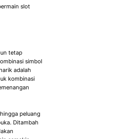
ermain slot
un tetap
ombinasi simbol
narik adalah
tuk kombinasi
 kemenangan
sehingga peluang
buka. Ditambah
dakan