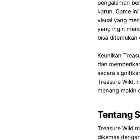
pengalaman ber
karun. Game ini
visual yang men
yang ingin men
bisa ditemukan 
Keunikan Treasu
dan memberikan 
secara signifik
Treasure Wild, m
menang makin o
Tentang S
Treasure Wild 
dikemas dengan