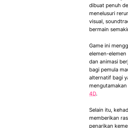
dibuat penuh de
menelusuri reru
visual, soundtr
bermain semaki
Game ini mengg
elemen-elemen m
dan animasi be
bagi pemula ma
alternatif bagi
mengutamakan f
4D
.
Selain itu, keha
memberikan ras
penarikan keme