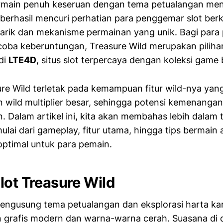
main penuh keseruan dengan tema petualangan men
 berhasil mencuri perhatian para penggemar slot ber
arik dan mekanisme permainan yang unik. Bagi para
coba keberuntungan, Treasure Wild merupakan piliha
di
LTE4D
, situs slot terpercaya dengan koleksi game 
re Wild terletak pada kemampuan fitur wild-nya yan
wild multiplier besar, sehingga potensi kemenangan
an. Dalam artikel ini, kita akan membahas lebih dala
ulai dari gameplay, fitur utama, hingga tips bermain
ptimal untuk para pemain.
lot Treasure Wild
mengusung tema petualangan dan eksplorasi harta ka
 grafis modern dan warna-warna cerah. Suasana di