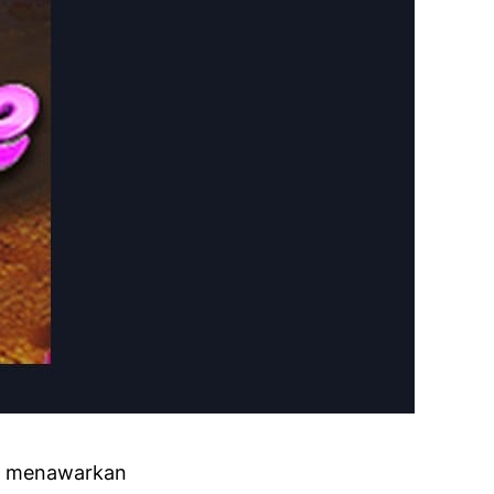
ang menawarkan