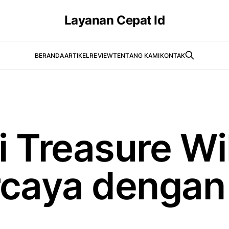
Layanan Cepat Id
BERANDA
ARTIKEL
REVIEW
TENTANG KAMI
KONTAK
 Treasure Wil
rcaya dengan 