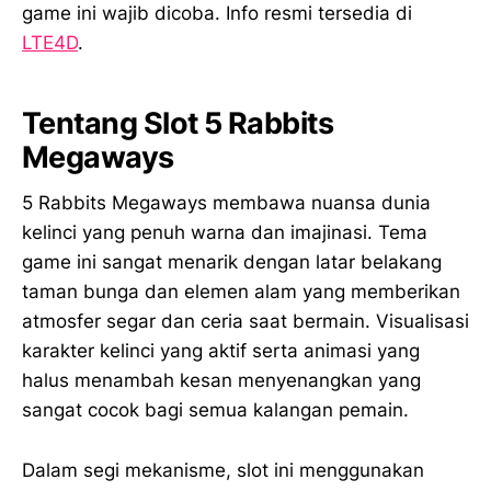
game ini wajib dicoba. Info resmi tersedia di
LTE4D
.
Tentang Slot 5 Rabbits
Megaways
5 Rabbits Megaways membawa nuansa dunia
kelinci yang penuh warna dan imajinasi. Tema
game ini sangat menarik dengan latar belakang
taman bunga dan elemen alam yang memberikan
atmosfer segar dan ceria saat bermain. Visualisasi
karakter kelinci yang aktif serta animasi yang
halus menambah kesan menyenangkan yang
sangat cocok bagi semua kalangan pemain.
Dalam segi mekanisme, slot ini menggunakan