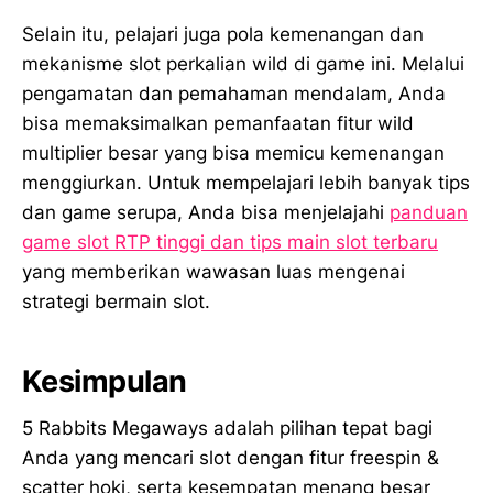
Selain itu, pelajari juga pola kemenangan dan
mekanisme slot perkalian wild di game ini. Melalui
pengamatan dan pemahaman mendalam, Anda
bisa memaksimalkan pemanfaatan fitur wild
multiplier besar yang bisa memicu kemenangan
menggiurkan. Untuk mempelajari lebih banyak tips
dan game serupa, Anda bisa menjelajahi
panduan
game slot RTP tinggi dan tips main slot terbaru
yang memberikan wawasan luas mengenai
strategi bermain slot.
Kesimpulan
5 Rabbits Megaways adalah pilihan tepat bagi
Anda yang mencari slot dengan fitur freespin &
scatter hoki, serta kesempatan menang besar