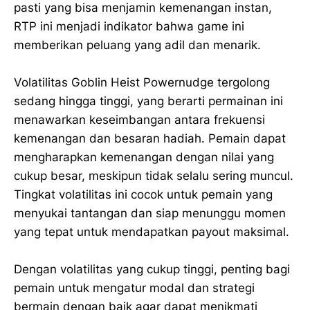
pasti yang bisa menjamin kemenangan instan,
RTP ini menjadi indikator bahwa game ini
memberikan peluang yang adil dan menarik.
Volatilitas Goblin Heist Powernudge tergolong
sedang hingga tinggi, yang berarti permainan ini
menawarkan keseimbangan antara frekuensi
kemenangan dan besaran hadiah. Pemain dapat
mengharapkan kemenangan dengan nilai yang
cukup besar, meskipun tidak selalu sering muncul.
Tingkat volatilitas ini cocok untuk pemain yang
menyukai tantangan dan siap menunggu momen
yang tepat untuk mendapatkan payout maksimal.
Dengan volatilitas yang cukup tinggi, penting bagi
pemain untuk mengatur modal dan strategi
bermain dengan baik agar dapat menikmati