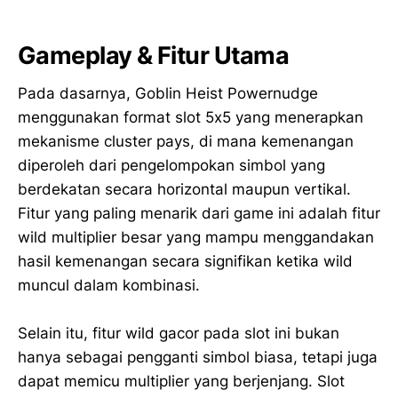
Gameplay & Fitur Utama
Pada dasarnya, Goblin Heist Powernudge
menggunakan format slot 5x5 yang menerapkan
mekanisme cluster pays, di mana kemenangan
diperoleh dari pengelompokan simbol yang
berdekatan secara horizontal maupun vertikal.
Fitur yang paling menarik dari game ini adalah fitur
wild multiplier besar yang mampu menggandakan
hasil kemenangan secara signifikan ketika wild
muncul dalam kombinasi.
Selain itu, fitur wild gacor pada slot ini bukan
hanya sebagai pengganti simbol biasa, tetapi juga
dapat memicu multiplier yang berjenjang. Slot