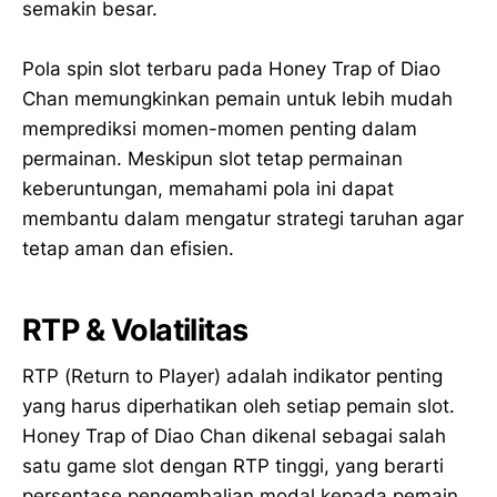
semakin besar.
Pola spin slot terbaru pada Honey Trap of Diao
Chan memungkinkan pemain untuk lebih mudah
memprediksi momen-momen penting dalam
permainan. Meskipun slot tetap permainan
keberuntungan, memahami pola ini dapat
membantu dalam mengatur strategi taruhan agar
tetap aman dan efisien.
RTP & Volatilitas
RTP (Return to Player) adalah indikator penting
yang harus diperhatikan oleh setiap pemain slot.
Honey Trap of Diao Chan dikenal sebagai salah
satu game slot dengan RTP tinggi, yang berarti
persentase pengembalian modal kepada pemain