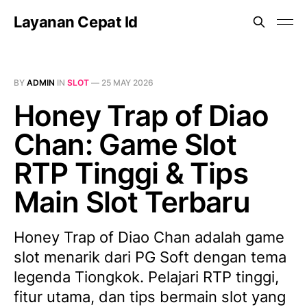
Layanan Cepat Id
BY
ADMIN
IN
SLOT
—
25 MAY 2026
Honey Trap of Diao
Chan: Game Slot
RTP Tinggi & Tips
Main Slot Terbaru
Honey Trap of Diao Chan adalah game
slot menarik dari PG Soft dengan tema
legenda Tiongkok. Pelajari RTP tinggi,
fitur utama, dan tips bermain slot yang