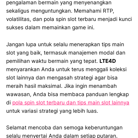
pengalaman bermain yang menyenangkan
sekaligus menguntungkan. Memahami RTP,
volatilitas, dan pola spin slot terbaru menjadi kunci
sukses dalam memainkan game ini.
Jangan lupa untuk selalu menerapkan tips main
slot yang baik, termasuk manajemen modal dan
pemilihan waktu bermain yang tepat.
LTE4D
menyarankan Anda untuk terus menggali koleksi
slot lainnya dan mengasah strategi agar bisa
meraih hasil maksimal. Jika ingin menambah
wawasan, Anda bisa membaca panduan lengkap
di
pola spin slot terbaru dan tips main slot lainnya
untuk variasi strategi yang lebih luas.
Selamat mencoba dan semoga keberuntungan
selalu menyertai Anda dalam setiap putaran.