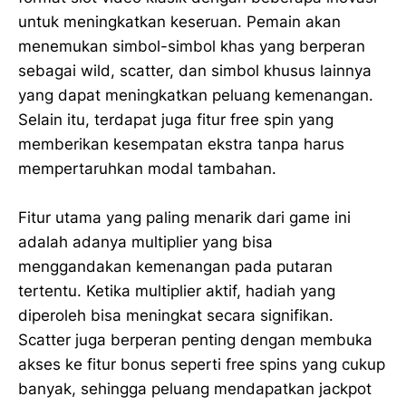
untuk meningkatkan keseruan. Pemain akan
menemukan simbol-simbol khas yang berperan
sebagai wild, scatter, dan simbol khusus lainnya
yang dapat meningkatkan peluang kemenangan.
Selain itu, terdapat juga fitur free spin yang
memberikan kesempatan ekstra tanpa harus
mempertaruhkan modal tambahan.
Fitur utama yang paling menarik dari game ini
adalah adanya multiplier yang bisa
menggandakan kemenangan pada putaran
tertentu. Ketika multiplier aktif, hadiah yang
diperoleh bisa meningkat secara signifikan.
Scatter juga berperan penting dengan membuka
akses ke fitur bonus seperti free spins yang cukup
banyak, sehingga peluang mendapatkan jackpot