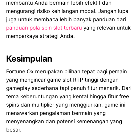
membantu Anda bermain lebih efektif dan
mengurangi risiko kehilangan modal. Jangan lupa
juga untuk membaca lebih banyak panduan dari
panduan pola spin slot terbaru
yang relevan untuk
memperkaya strategi Anda.
Kesimpulan
Fortune Ox merupakan pilihan tepat bagi pemain
yang mengincar game slot RTP tinggi dengan
gameplay sederhana tapi penuh fitur menarik. Dari
tema keberuntungan yang kental hingga fitur free
spins dan multiplier yang menggiurkan, game ini
menawarkan pengalaman bermain yang
menyenangkan dan potensi kemenangan yang
besar.