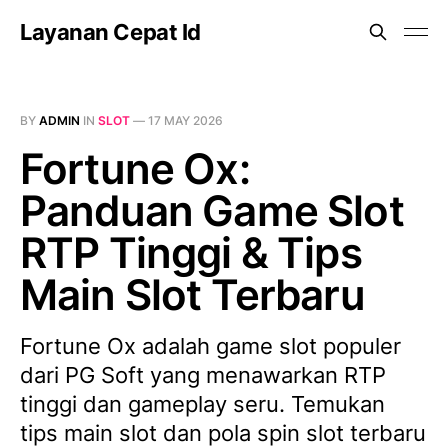
Layanan Cepat Id
BY
ADMIN
IN
SLOT
—
17 MAY 2026
Fortune Ox:
Panduan Game Slot
RTP Tinggi & Tips
Main Slot Terbaru
Fortune Ox adalah game slot populer
dari PG Soft yang menawarkan RTP
tinggi dan gameplay seru. Temukan
tips main slot dan pola spin slot terbaru