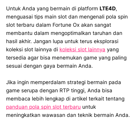
Untuk Anda yang bermain di platform
LTE4D
,
menguasai tips main slot dan mengenali pola spin
slot terbaru dalam Fortune Ox akan sangat
membantu dalam mengoptimalkan taruhan dan
hasil akhir. Jangan lupa untuk terus eksplorasi
koleksi slot lainnya di
koleksi slot lainnya
yang
tersedia agar bisa menemukan game yang paling
sesuai dengan gaya bermain Anda.
Jika ingin memperdalam strategi bermain pada
game serupa dengan RTP tinggi, Anda bisa
membaca lebih lengkap di artikel terkait tentang
panduan pola spin slot terbaru
untuk
meningkatkan wawasan dan teknik bermain Anda.