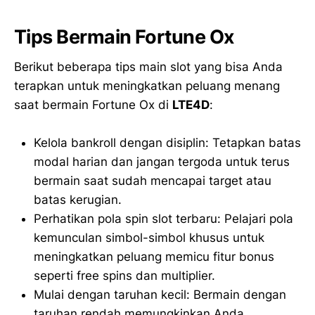
Tips Bermain Fortune Ox
Berikut beberapa tips main slot yang bisa Anda
terapkan untuk meningkatkan peluang menang
saat bermain Fortune Ox di
LTE4D
:
Kelola bankroll dengan disiplin: Tetapkan batas
modal harian dan jangan tergoda untuk terus
bermain saat sudah mencapai target atau
batas kerugian.
Perhatikan pola spin slot terbaru: Pelajari pola
kemunculan simbol-simbol khusus untuk
meningkatkan peluang memicu fitur bonus
seperti free spins dan multiplier.
Mulai dengan taruhan kecil: Bermain dengan
taruhan rendah memungkinkan Anda