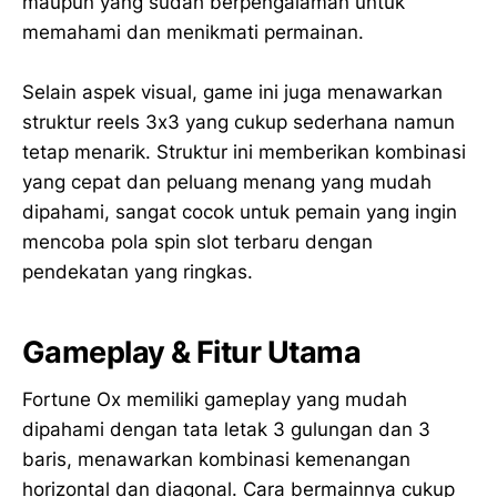
maupun yang sudah berpengalaman untuk
memahami dan menikmati permainan.
Selain aspek visual, game ini juga menawarkan
struktur reels 3x3 yang cukup sederhana namun
tetap menarik. Struktur ini memberikan kombinasi
yang cepat dan peluang menang yang mudah
dipahami, sangat cocok untuk pemain yang ingin
mencoba pola spin slot terbaru dengan
pendekatan yang ringkas.
Gameplay & Fitur Utama
Fortune Ox memiliki gameplay yang mudah
dipahami dengan tata letak 3 gulungan dan 3
baris, menawarkan kombinasi kemenangan
horizontal dan diagonal. Cara bermainnya cukup