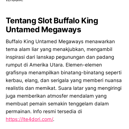
Tentang Slot Buffalo King
Untamed Megaways
Buffalo King Untamed Megaways menawarkan
tema alam liar yang menakjubkan, mengambil
inspirasi dari lanskap pegunungan dan padang
rumput di Amerika Utara. Elemen-elemen
grafisnya menampilkan binatang-binatang seperti
kerbau, elang, dan serigala yang memberi nuansa
realistis dan memikat. Suara latar yang mengiringi
juga memberikan atmosfer mendalam yang
membuat pemain semakin tenggelam dalam
permainan. Info resmi tersedia di
https://lte4dori.com/
.