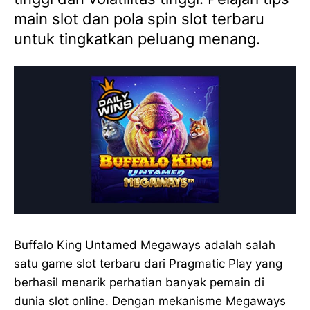
main slot dan pola spin slot terbaru
untuk tingkatkan peluang menang.
Buffalo King Untamed Megaways adalah salah
satu game slot terbaru dari Pragmatic Play yang
berhasil menarik perhatian banyak pemain di
dunia slot online. Dengan mekanisme Megaways