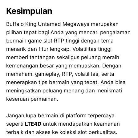
Kesimpulan
Buffalo King Untamed Megaways merupakan
pilihan tepat bagi Anda yang mencari pengalaman
bermain game slot RTP tinggi dengan tema
menarik dan fitur lengkap. Volatilitas tinggi
memberi tantangan sekaligus peluang meraih
kemenangan besar yang memuaskan. Dengan
memahami gameplay, RTP, volatilitas, serta
menerapkan tips bermain yang tepat, Anda bisa
meningkatkan peluang menang dan menikmati
keseruan permainan.
Jangan lupa bermain di platform terpercaya
seperti
LTE4D
untuk mendapatkan keamanan
terbaik dan akses ke koleksi slot berkualitas.