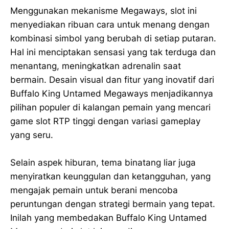
Menggunakan mekanisme Megaways, slot ini
menyediakan ribuan cara untuk menang dengan
kombinasi simbol yang berubah di setiap putaran.
Hal ini menciptakan sensasi yang tak terduga dan
menantang, meningkatkan adrenalin saat
bermain. Desain visual dan fitur yang inovatif dari
Buffalo King Untamed Megaways menjadikannya
pilihan populer di kalangan pemain yang mencari
game slot RTP tinggi dengan variasi gameplay
yang seru.
Selain aspek hiburan, tema binatang liar juga
menyiratkan keunggulan dan ketangguhan, yang
mengajak pemain untuk berani mencoba
peruntungan dengan strategi bermain yang tepat.
Inilah yang membedakan Buffalo King Untamed