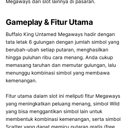
Megaways dari slot lainnya di pasaran.
Gameplay & Fitur Utama
Buffalo King Untamed Megaways hadir dengan
tata letak 6 gulungan dengan jumlah simbol yang
berubah-ubah setiap putaran, menghasilkan
hingga puluhan ribu cara menang. Anda cukup
memasang taruhan dan memutar gulungan, lalu
menunggu kombinasi simbol yang membawa
kemenangan.
Fitur utama dalam slot ini meliputi fitur Megaways
yang meningkatkan peluang menang, simbol Wild
yang bisa menggantikan simbol lain untuk
membentuk kombinasi kemenangan, serta simbol
Scatter yang dapat memicu putaran gratis (free