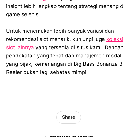
insight lebih lengkap tentang strategi menang di
game sejenis.
Untuk menemukan lebih banyak variasi dan
rekomendasi slot menarik, kunjungi juga
koleksi
slot lainnya
yang tersedia di situs kami. Dengan
pendekatan yang tepat dan manajemen modal
yang bijak, kemenangan di Big Bass Bonanza 3
Reeler bukan lagi sebatas mimpi.
Share