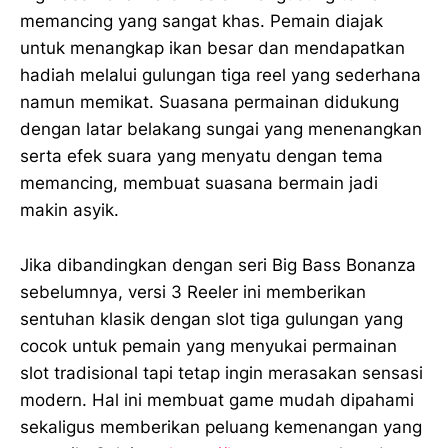
memancing yang sangat khas. Pemain diajak
untuk menangkap ikan besar dan mendapatkan
hadiah melalui gulungan tiga reel yang sederhana
namun memikat. Suasana permainan didukung
dengan latar belakang sungai yang menenangkan
serta efek suara yang menyatu dengan tema
memancing, membuat suasana bermain jadi
makin asyik.
Jika dibandingkan dengan seri Big Bass Bonanza
sebelumnya, versi 3 Reeler ini memberikan
sentuhan klasik dengan slot tiga gulungan yang
cocok untuk pemain yang menyukai permainan
slot tradisional tapi tetap ingin merasakan sensasi
modern. Hal ini membuat game mudah dipahami
sekaligus memberikan peluang kemenangan yang