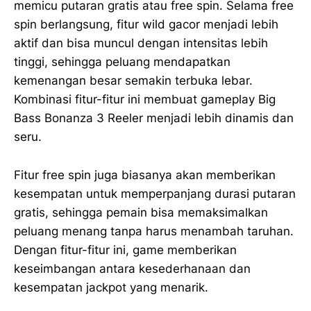
memicu putaran gratis atau free spin. Selama free
spin berlangsung, fitur wild gacor menjadi lebih
aktif dan bisa muncul dengan intensitas lebih
tinggi, sehingga peluang mendapatkan
kemenangan besar semakin terbuka lebar.
Kombinasi fitur-fitur ini membuat gameplay Big
Bass Bonanza 3 Reeler menjadi lebih dinamis dan
seru.
Fitur free spin juga biasanya akan memberikan
kesempatan untuk memperpanjang durasi putaran
gratis, sehingga pemain bisa memaksimalkan
peluang menang tanpa harus menambah taruhan.
Dengan fitur-fitur ini, game memberikan
keseimbangan antara kesederhanaan dan
kesempatan jackpot yang menarik.