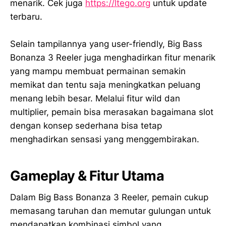
menarik. Cek juga
https://ltego.org
untuk update
terbaru.
Selain tampilannya yang user-friendly, Big Bass
Bonanza 3 Reeler juga menghadirkan fitur menarik
yang mampu membuat permainan semakin
memikat dan tentu saja meningkatkan peluang
menang lebih besar. Melalui fitur wild dan
multiplier, pemain bisa merasakan bagaimana slot
dengan konsep sederhana bisa tetap
menghadirkan sensasi yang menggembirakan.
Gameplay & Fitur Utama
Dalam Big Bass Bonanza 3 Reeler, pemain cukup
memasang taruhan dan memutar gulungan untuk
mendapatkan kombinasi simbol yang