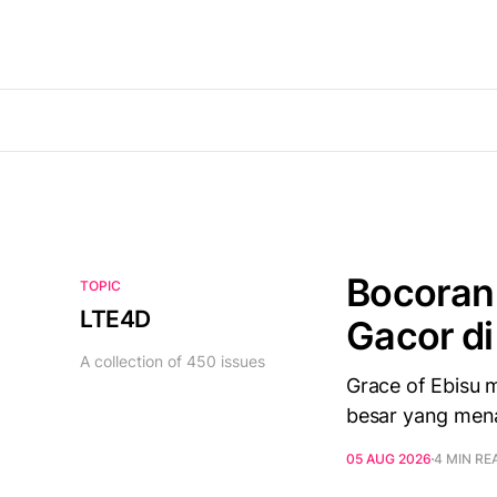
Bocoran 
TOPIC
LTE4D
Gacor di
A collection of 450 issues
Grace of Ebisu m
besar yang menar
05 AUG 2026
4 MIN RE