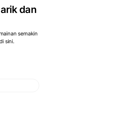
arik dan
ermainan semakin
i sini.