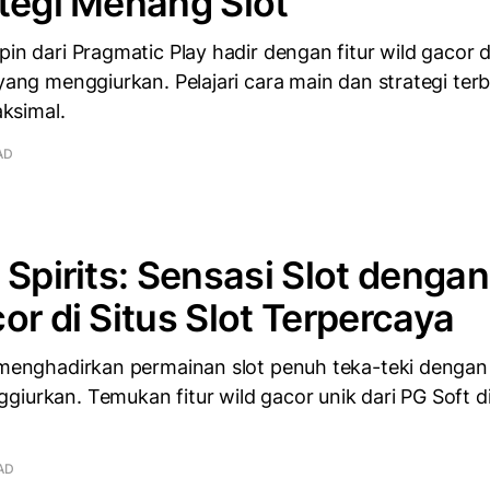
tegi Menang Slot
pin dari Pragmatic Play hadir dengan fitur wild gacor 
 yang menggiurkan. Pelajari cara main dan strategi terb
ksimal.
AD
 Spirits: Sensasi Slot dengan
or di Situs Slot Terpercaya
 menghadirkan permainan slot penuh teka-teki dengan w
iurkan. Temukan fitur wild gacor unik dari PG Soft di 
AD