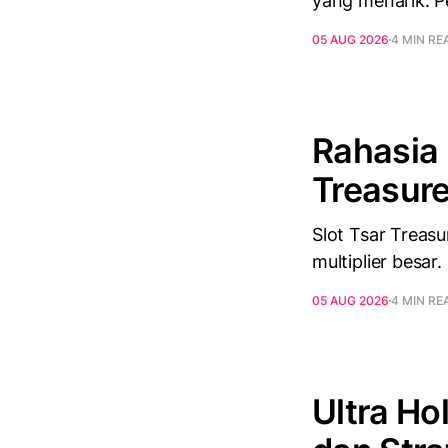
yang menarik. Pe
05 AUG 2026
4 MIN RE
Rahasia
Treasur
Slot Tsar Treas
multiplier besar
05 AUG 2026
4 MIN RE
Ultra Ho