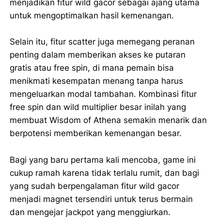
menjadikan fitur wild gacor sebagai ajang utama
untuk mengoptimalkan hasil kemenangan.
Selain itu, fitur scatter juga memegang peranan
penting dalam memberikan akses ke putaran
gratis atau free spin, di mana pemain bisa
menikmati kesempatan menang tanpa harus
mengeluarkan modal tambahan. Kombinasi fitur
free spin dan wild multiplier besar inilah yang
membuat Wisdom of Athena semakin menarik dan
berpotensi memberikan kemenangan besar.
Bagi yang baru pertama kali mencoba, game ini
cukup ramah karena tidak terlalu rumit, dan bagi
yang sudah berpengalaman fitur wild gacor
menjadi magnet tersendiri untuk terus bermain
dan mengejar jackpot yang menggiurkan.