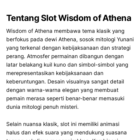
Tentang Slot Wisdom of Athena
Wisdom of Athena membawa tema klasik yang
berfokus pada dewi Athena, sosok mitologi Yunani
yang terkenal dengan kebijaksanaan dan strategi
perang. Atmosfer permainan dibangun dengan
latar belakang kuil kuno dan simbol-simbol yang
merepresentasikan kebijaksanaan dan
keberuntungan. Desain visualnya sangat detail
dengan warna-warna elegan yang membuat
pemain merasa seperti benar-benar memasuki
dunia mitologi penuh misteri.
Selain nuansa klasik, slot ini memiliki animasi
halus dan efek suara yang mendukung suasana