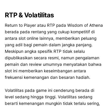
RTP & Volatilitas
Return to Player atau RTP pada Wisdom of Athena
berada pada rentang yang cukup kompetitif di
antara slot online lainnya, memberikan peluang
yang adil bagi pemain dalam jangka panjang.
Meskipun angka spesifik RTP tidak selalu
dipublikasikan secara resmi, namun pengalaman
pemain dan review umumnya menyatakan bahwa
slot ini memberikan keseimbangan antara
frekuensi kemenangan dan besaran hadiah.
Volatilitas pada game ini cenderung berada di
level sedang hingga tinggi. Volatilitas sedang
berarti kemenangan mungkin tidak terlalu sering,