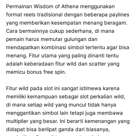
Permainan Wisdom of Athena menggunakan
format reels tradisional dengan beberapa paylines
yang memberikan kesempatan menang beragam.
Cara bermainnya cukup sederhana, di mana
pemain harus memutar gulungan dan
mendapatkan kombinasi simbol tertentu agar bisa
menang. Fitur utama yang paling dinanti tentu
adalah keberadaan fitur wild dan scatter yang
memicu bonus free spin.
Fitur wild pada slot ini sangat istimewa karena
memiliki kemampuan sebagai slot perkalian wild,
di mana setiap wild yang muncul tidak hanya
menggantikan simbol lain tetapi juga membawa
multiplier yang besar. Ini berarti kemenangan yang
didapat bisa berlipat ganda dari biasanya,