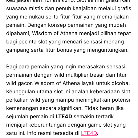
kebijaksanaan Yunani kuno. Slot ini menghadirkan
suasana mistis dan penuh keajaiban melalui grafis
yang memukau serta fitur-fitur yang memanjakan
pemain. Dengan konsep permainan yang mudah
dipahami, Wisdom of Athena menjadi pilihan tepat
bagi pecinta slot yang mencari sensasi menang
gampang serta fitur bonus yang menguntungkan.
Bagi para pemain yang ingin merasakan sensasi
permainan dengan wild multiplier besar dan fitur
wild gacor, Wisdom of Athena layak untuk dicoba.
Keunggulan utama slot ini adalah keberadaan slot
perkalian wild yang mampu meningkatkan potensi
kemenangan secara signifikan. Tidak heran jika
sejumlah pemain di
LTE4D
semakin tertarik
menjajal keberuntungan dengan game slot yang
satu ini. Info resmi tersedia di
LTE4D
.