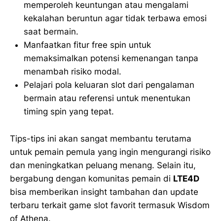
memperoleh keuntungan atau mengalami
kekalahan beruntun agar tidak terbawa emosi
saat bermain.
Manfaatkan fitur free spin untuk
memaksimalkan potensi kemenangan tanpa
menambah risiko modal.
Pelajari pola keluaran slot dari pengalaman
bermain atau referensi untuk menentukan
timing spin yang tepat.
Tips-tips ini akan sangat membantu terutama
untuk pemain pemula yang ingin mengurangi risiko
dan meningkatkan peluang menang. Selain itu,
bergabung dengan komunitas pemain di
LTE4D
bisa memberikan insight tambahan dan update
terbaru terkait game slot favorit termasuk Wisdom
of Athena.