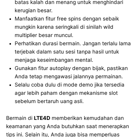
batas kalah dan menang untuk menghindari
kerugian besar.
Manfaatkan fitur free spins dengan sebaik
mungkin karena seringkali di sinilah wild
multiplier besar muncul.
Perhatikan durasi bermain. Jangan terlalu lama
terjebak dalam satu sesi tanpa hasil untuk
menjaga keseimbangan mental.
Gunakan fitur autoplay dengan bijak, pastikan
Anda tetap mengawasi jalannya permainan.
Selalu coba dulu di mode demo jika tersedia
agar lebih paham dengan mekanisme slot
sebelum bertaruh uang asli.
Bermain di
LTE4D
memberikan kemudahan dan
keamanan yang Anda butuhkan saat menerapkan
tips ini. Selain itu, Anda juga bisa memperluas