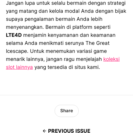
Jangan lupa untuk selalu bermain dengan strategi
yang matang dan kelola modal Anda dengan bijak
supaya pengalaman bermain Anda lebih
menyenangkan. Bermain di platform seperti
LTE4D
menjamin kenyamanan dan keamanan
selama Anda menikmati serunya The Great
Icescape. Untuk menemukan variasi game
menarik lainnya, jangan ragu menjelajah
koleksi
slot lainnya
yang tersedia di situs kami.
Share
PREVIOUS ISSUE