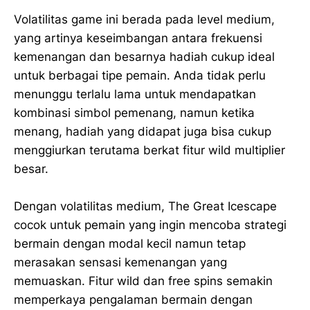
Volatilitas game ini berada pada level medium,
yang artinya keseimbangan antara frekuensi
kemenangan dan besarnya hadiah cukup ideal
untuk berbagai tipe pemain. Anda tidak perlu
menunggu terlalu lama untuk mendapatkan
kombinasi simbol pemenang, namun ketika
menang, hadiah yang didapat juga bisa cukup
menggiurkan terutama berkat fitur wild multiplier
besar.
Dengan volatilitas medium, The Great Icescape
cocok untuk pemain yang ingin mencoba strategi
bermain dengan modal kecil namun tetap
merasakan sensasi kemenangan yang
memuaskan. Fitur wild dan free spins semakin
memperkaya pengalaman bermain dengan