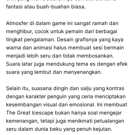
fantasi atau buah-buahan biasa.
Atmosfer di dalam game ini sangat ramah dan
menghibur, cocok untuk pemain dari berbagai
tingkat pengalaman. Desain grafisnya yang kaya
warna dan animasi halus membuat sesi bermain
menjadi lebih seru dan tidak membosankan.
Suara latar juga mendukung tema es dengan efek
suara yang lembut dan menyenangkan.
Selain itu, suasana dingin dan salju yang kontras
dengan karakter penguin yang ceria menciptakan
keseimbangan visual dan emosional. Ini membuat
The Great Icescape bukan hanya soal mengejar
kemenangan, tetapi juga menikmati petualangan
seru dalam dunia beku yang penuh kejutan.