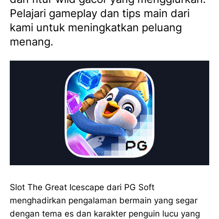
Pelajari gameplay dan tips main dari
kami untuk meningkatkan peluang
menang.
Slot The Great Icescape dari PG Soft
menghadirkan pengalaman bermain yang segar
dengan tema es dan karakter penguin lucu yang