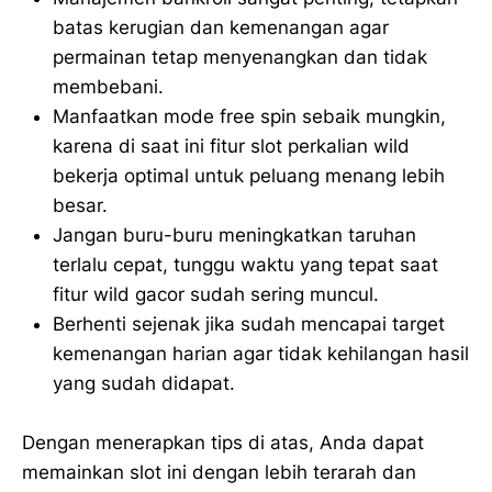
batas kerugian dan kemenangan agar
permainan tetap menyenangkan dan tidak
membebani.
Manfaatkan mode free spin sebaik mungkin,
karena di saat ini fitur slot perkalian wild
bekerja optimal untuk peluang menang lebih
besar.
Jangan buru-buru meningkatkan taruhan
terlalu cepat, tunggu waktu yang tepat saat
fitur wild gacor sudah sering muncul.
Berhenti sejenak jika sudah mencapai target
kemenangan harian agar tidak kehilangan hasil
yang sudah didapat.
Dengan menerapkan tips di atas, Anda dapat
memainkan slot ini dengan lebih terarah dan