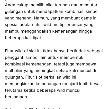
Anda cukup memilih nilai taruhan dan memutar
gulungan untuk mendapatkan kombinasi simbol
yang menang. Namun, yang membuat game ini
spesial adalah fitur wild multiplier besar yang
mampu menggandakan kemenangan hingga
beberapa kali lipat.
Fitur wild di slot ini tidak hanya bertindak sebagai
pengganti simbol lain untuk membentuk
kombinasi kemenangan, tetapi juga membawa
multiplier yang meningkat setiap kali muncul di
gulungan. Fitur slot perkalian wild ini
memungkinkan kemenangan menjadi lebih besar,
terutama ketika beberapa wild muncul
bersamaan.