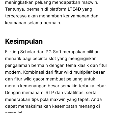
meningkatkan peluang mendapatkan maxwin.
Tentunya, bermain di platform
LTE4D
yang
terpercaya akan menambah kenyamanan dan
keamanan selama bermain.
Kesimpulan
Flirting Scholar dari PG Soft merupakan pilihan
menarik bagi pecinta slot yang menginginkan
pengalaman bermain dengan tema klasik dan fitur
modern. Kombinasi dari fitur wild multiplier besar
dan fitur wild gacor membuat peluang untuk
meraih kemenangan besar semakin terbuka lebar.
Dengan memahami RTP dan volatilitas, serta
menerapkan tips pola maxwin yang tepat, Anda
dapat memaksimalkan kesempatan menang di