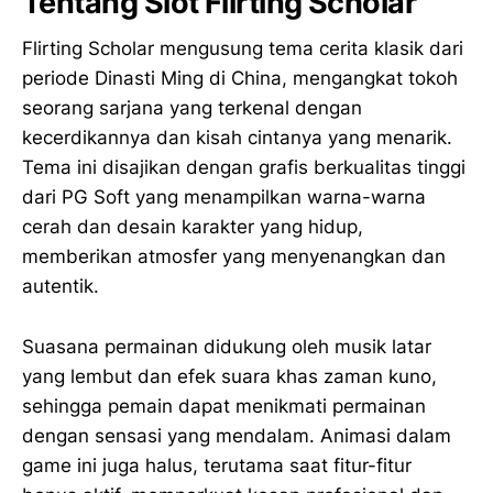
Tentang Slot Flirting Scholar
Flirting Scholar mengusung tema cerita klasik dari
periode Dinasti Ming di China, mengangkat tokoh
seorang sarjana yang terkenal dengan
kecerdikannya dan kisah cintanya yang menarik.
Tema ini disajikan dengan grafis berkualitas tinggi
dari PG Soft yang menampilkan warna-warna
cerah dan desain karakter yang hidup,
memberikan atmosfer yang menyenangkan dan
autentik.
Suasana permainan didukung oleh musik latar
yang lembut dan efek suara khas zaman kuno,
sehingga pemain dapat menikmati permainan
dengan sensasi yang mendalam. Animasi dalam
game ini juga halus, terutama saat fitur-fitur