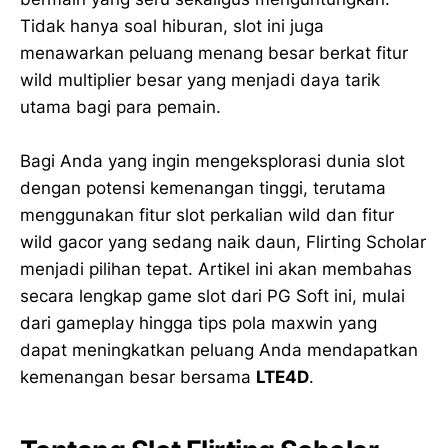
Tidak hanya soal hiburan, slot ini juga
menawarkan peluang menang besar berkat fitur
wild multiplier besar yang menjadi daya tarik
utama bagi para pemain.
Bagi Anda yang ingin mengeksplorasi dunia slot
dengan potensi kemenangan tinggi, terutama
menggunakan fitur slot perkalian wild dan fitur
wild gacor yang sedang naik daun, Flirting Scholar
menjadi pilihan tepat. Artikel ini akan membahas
secara lengkap game slot dari PG Soft ini, mulai
dari gameplay hingga tips pola maxwin yang
dapat meningkatkan peluang Anda mendapatkan
kemenangan besar bersama
LTE4D
.