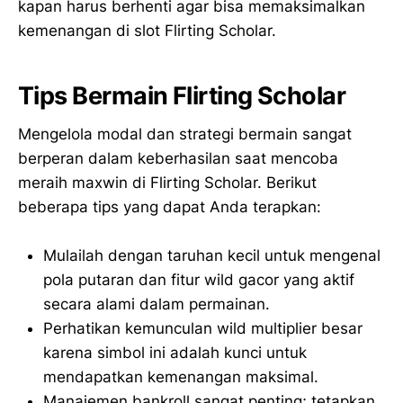
kapan harus berhenti agar bisa memaksimalkan
kemenangan di slot Flirting Scholar.
Tips Bermain Flirting Scholar
Mengelola modal dan strategi bermain sangat
berperan dalam keberhasilan saat mencoba
meraih maxwin di Flirting Scholar. Berikut
beberapa tips yang dapat Anda terapkan:
Mulailah dengan taruhan kecil untuk mengenal
pola putaran dan fitur wild gacor yang aktif
secara alami dalam permainan.
Perhatikan kemunculan wild multiplier besar
karena simbol ini adalah kunci untuk
mendapatkan kemenangan maksimal.
Manajemen bankroll sangat penting; tetapkan