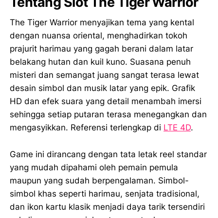
Tentang Slot The Tiger Warrior
The Tiger Warrior menyajikan tema yang kental
dengan nuansa oriental, menghadirkan tokoh
prajurit harimau yang gagah berani dalam latar
belakang hutan dan kuil kuno. Suasana penuh
misteri dan semangat juang sangat terasa lewat
desain simbol dan musik latar yang epik. Grafik
HD dan efek suara yang detail menambah imersi
sehingga setiap putaran terasa menegangkan dan
mengasyikkan. Referensi terlengkap di
LTE 4D
.
Game ini dirancang dengan tata letak reel standar
yang mudah dipahami oleh pemain pemula
maupun yang sudah berpengalaman. Simbol-
simbol khas seperti harimau, senjata tradisional,
dan ikon kartu klasik menjadi daya tarik tersendiri