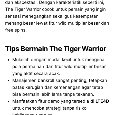
dan ekspektasi. Dengan karakteristik seperti ini,
The Tiger Warrior cocok untuk pemain yang ingin
sensasi menegangkan sekaligus kesempatan
menang besar lewat fitur wild multiplier besar dan
free spins.
Tips Bermain The Tiger Warrior
Mulailah dengan modal kecil untuk mengenal
pola permainan dan fitur wild multiplier besar
yang aktif secara acak.
Manajemen bankroll sangat penting, tetapkan
batas kerugian dan kemenangan agar tetap
bisa bermain lebih lama tanpa tekanan.
Manfaatkan fitur demo yang tersedia di
LTE4D
untuk mencoba strategi tanpa risiko
kehilangan uang asli.