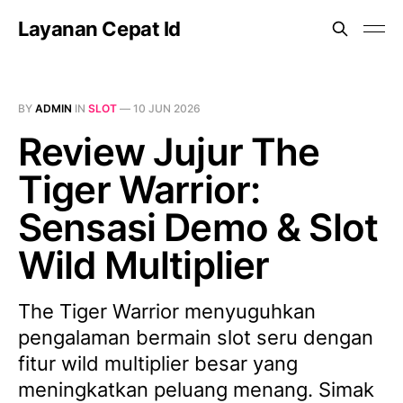
Layanan Cepat Id
BY
ADMIN
IN
SLOT
—
10 JUN 2026
Review Jujur The
Tiger Warrior:
Sensasi Demo & Slot
Wild Multiplier
The Tiger Warrior menyuguhkan
pengalaman bermain slot seru dengan
fitur wild multiplier besar yang
meningkatkan peluang menang. Simak