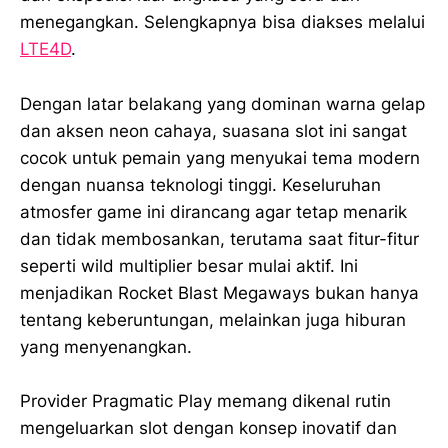
menegangkan. Selengkapnya bisa diakses melalui
LTE4D
.
Dengan latar belakang yang dominan warna gelap
dan aksen neon cahaya, suasana slot ini sangat
cocok untuk pemain yang menyukai tema modern
dengan nuansa teknologi tinggi. Keseluruhan
atmosfer game ini dirancang agar tetap menarik
dan tidak membosankan, terutama saat fitur-fitur
seperti wild multiplier besar mulai aktif. Ini
menjadikan Rocket Blast Megaways bukan hanya
tentang keberuntungan, melainkan juga hiburan
yang menyenangkan.
Provider Pragmatic Play memang dikenal rutin
mengeluarkan slot dengan konsep inovatif dan