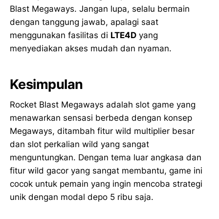
Blast Megaways. Jangan lupa, selalu bermain
dengan tanggung jawab, apalagi saat
menggunakan fasilitas di
LTE4D
yang
menyediakan akses mudah dan nyaman.
Kesimpulan
Rocket Blast Megaways adalah slot game yang
menawarkan sensasi berbeda dengan konsep
Megaways, ditambah fitur wild multiplier besar
dan slot perkalian wild yang sangat
menguntungkan. Dengan tema luar angkasa dan
fitur wild gacor yang sangat membantu, game ini
cocok untuk pemain yang ingin mencoba strategi
unik dengan modal depo 5 ribu saja.