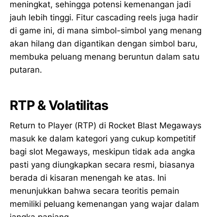
meningkat, sehingga potensi kemenangan jadi
jauh lebih tinggi. Fitur cascading reels juga hadir
di game ini, di mana simbol-simbol yang menang
akan hilang dan digantikan dengan simbol baru,
membuka peluang menang beruntun dalam satu
putaran.
RTP & Volatilitas
Return to Player (RTP) di Rocket Blast Megaways
masuk ke dalam kategori yang cukup kompetitif
bagi slot Megaways, meskipun tidak ada angka
pasti yang diungkapkan secara resmi, biasanya
berada di kisaran menengah ke atas. Ini
menunjukkan bahwa secara teoritis pemain
memiliki peluang kemenangan yang wajar dalam