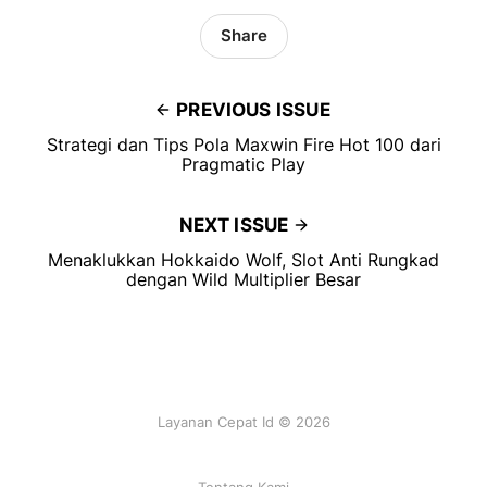
Share
PREVIOUS ISSUE
Strategi dan Tips Pola Maxwin Fire Hot 100 dari
Pragmatic Play
NEXT ISSUE
Menaklukkan Hokkaido Wolf, Slot Anti Rungkad
dengan Wild Multiplier Besar
Layanan Cepat Id © 2026