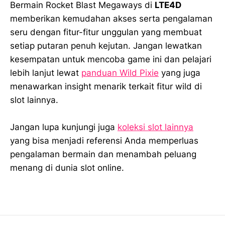
Bermain Rocket Blast Megaways di
LTE4D
memberikan kemudahan akses serta pengalaman
seru dengan fitur-fitur unggulan yang membuat
setiap putaran penuh kejutan. Jangan lewatkan
kesempatan untuk mencoba game ini dan pelajari
lebih lanjut lewat
panduan Wild Pixie
yang juga
menawarkan insight menarik terkait fitur wild di
slot lainnya.
Jangan lupa kunjungi juga
koleksi slot lainnya
yang bisa menjadi referensi Anda memperluas
pengalaman bermain dan menambah peluang
menang di dunia slot online.