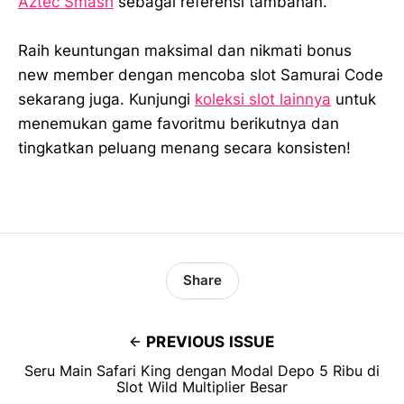
Aztec Smash
sebagai referensi tambahan.
Raih keuntungan maksimal dan nikmati bonus
new member dengan mencoba slot Samurai Code
sekarang juga. Kunjungi
koleksi slot lainnya
untuk
menemukan game favoritmu berikutnya dan
tingkatkan peluang menang secara konsisten!
Share
PREVIOUS ISSUE
Seru Main Safari King dengan Modal Depo 5 Ribu di
Slot Wild Multiplier Besar