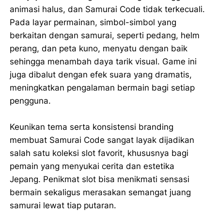
animasi halus, dan Samurai Code tidak terkecuali.
Pada layar permainan, simbol-simbol yang
berkaitan dengan samurai, seperti pedang, helm
perang, dan peta kuno, menyatu dengan baik
sehingga menambah daya tarik visual. Game ini
juga dibalut dengan efek suara yang dramatis,
meningkatkan pengalaman bermain bagi setiap
pengguna.
Keunikan tema serta konsistensi branding
membuat Samurai Code sangat layak dijadikan
salah satu koleksi slot favorit, khususnya bagi
pemain yang menyukai cerita dan estetika
Jepang. Penikmat slot bisa menikmati sensasi
bermain sekaligus merasakan semangat juang
samurai lewat tiap putaran.