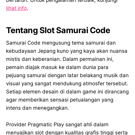
bertaruh. Untuk pengalaman terbaik, kunjungi
lihat info
.
Tentang Slot Samurai Code
Samurai Code mengusung tema samurai dan
kebudayaan Jepang kuno yang kaya akan nuansa
mistis dan keberanian. Dalam permainan ini,
pemain diajak masuk ke dalam dunia para
pejuang samurai dengan latar belakang musik dan
visual yang sangat mendukung atmosfer tersebut.
Setiap elemen desain di dalam game ini dirancang
agar memberikan sensasi petualangan yang
intens dan menegangkan.
Provider Pragmatic Play sangat ahli dalam
menyajikan slot dengan kualitas grafis tinggi serta