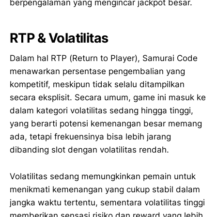
berpengalaman yang mengincar jackpot besar.
RTP & Volatilitas
Dalam hal RTP (Return to Player), Samurai Code
menawarkan persentase pengembalian yang
kompetitif, meskipun tidak selalu ditampilkan
secara eksplisit. Secara umum, game ini masuk ke
dalam kategori volatilitas sedang hingga tinggi,
yang berarti potensi kemenangan besar memang
ada, tetapi frekuensinya bisa lebih jarang
dibanding slot dengan volatilitas rendah.
Volatilitas sedang memungkinkan pemain untuk
menikmati kemenangan yang cukup stabil dalam
jangka waktu tertentu, sementara volatilitas tinggi
memberikan sensasi risiko dan reward yang lebih