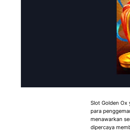
Slot Golden Ox 
para penggemar 
menawarkan sen
dipercaya memba