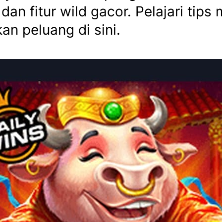
dan fitur wild gacor. Pelajari tip
n peluang di sini.