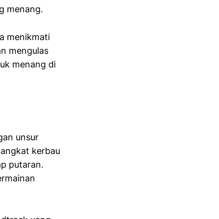
ng menang.
sa menikmati
kan mengulas
ntuk menang di
gan unsur
angkat kerbau
ap putaran.
permainan