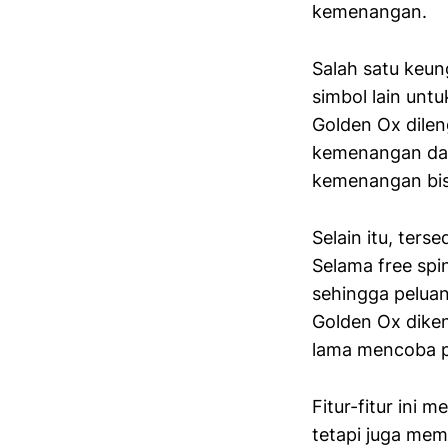
kemenangan.
Salah satu keun
simbol lain unt
Golden Ox dile
kemenangan dalam
kemenangan bisa
Selain itu, ters
Selama free spi
sehingga peluan
Golden Ox diken
lama mencoba 
Fitur-fitur in
tetapi juga mem