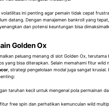
olatilitas ini penting agar pemain tidak cepat frustra
um datang. Dengan manajemen bankroll yang tepat
yenangkan dan potensi keuntungan bisa dimaksimal
ain Golden Ox
alkan peluang menang di slot Golden Ox, terutama 
s yang bisa diterapkan. Selain memahami fitur wild m
acor
, strategi pengelolaan modal juga sangat krusial. 
enting:
gan taruhan kecil untuk mengenal pola permainan dan 
itur free spin dan perhatikan kemunculan wild multip