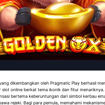
yang dikembangkan oleh Pragmatic Play berhasil men
slot online berkat tema ikonik dan fitur menariknya.
sasi bertema keberuntungan dari simbol kerbau em
wa rejeki. Bagi para pemula, memahami mekanisme se