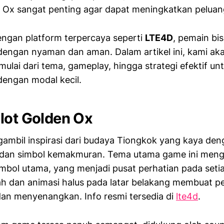
n Ox sangat penting agar dapat meningkatkan pelua
ngan platform terpercaya seperti
LTE4D
, pemain bi
dengan nyaman dan aman. Dalam artikel ini, kami a
mulai dari tema, gameplay, hingga strategi efektif u
dengan modal kecil.
lot Golden Ox
ambil inspirasi dari budaya Tiongkok yang kaya den
dan simbol kemakmuran. Tema utama game ini meng
mbol utama, yang menjadi pusat perhatian pada seti
ah dan animasi halus pada latar belakang membuat 
an menyenangkan. Info resmi tersedia di
lte4d
.