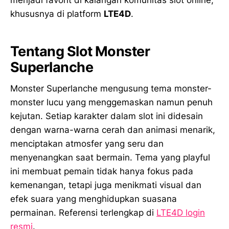
menjadi favorit di kalangan komunitas slot online,
khususnya di platform
LTE4D
.
Tentang Slot Monster
Superlanche
Monster Superlanche mengusung tema monster-
monster lucu yang menggemaskan namun penuh
kejutan. Setiap karakter dalam slot ini didesain
dengan warna-warna cerah dan animasi menarik,
menciptakan atmosfer yang seru dan
menyenangkan saat bermain. Tema yang playful
ini membuat pemain tidak hanya fokus pada
kemenangan, tetapi juga menikmati visual dan
efek suara yang menghidupkan suasana
permainan. Referensi terlengkap di
LTE4D login
resmi
.