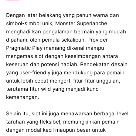
Dengan latar belakang yang penuh warna dan
simbol-simbol unik, Monster Superlanche
menghadirkan pengalaman bermain yang mudah
dipahami oleh pemula sekalipun. Provider
Pragmatic Play memang dikenal mampu
mengemas slot dengan keseimbangan antara
keseruan dan potensi hadiah. Pendekatan desain
yang user-friendly juga mendukung para pemain
untuk lebih cepat mengerti fitur-fitur unggulan,
terutama fitur wild yang menjadi kunci
kemenangan.
Selain itu, slot ini juga menawarkan berbagai level
taruhan yang fleksibel, memungkinkan pemain
dengan modal kecil maupun besar untuk