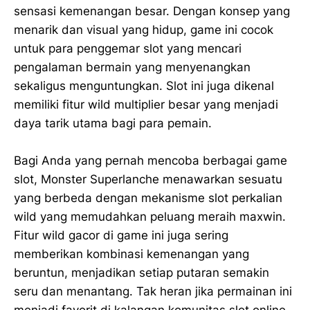
sensasi kemenangan besar. Dengan konsep yang
menarik dan visual yang hidup, game ini cocok
untuk para penggemar slot yang mencari
pengalaman bermain yang menyenangkan
sekaligus menguntungkan. Slot ini juga dikenal
memiliki fitur wild multiplier besar yang menjadi
daya tarik utama bagi para pemain.
Bagi Anda yang pernah mencoba berbagai game
slot, Monster Superlanche menawarkan sesuatu
yang berbeda dengan mekanisme slot perkalian
wild yang memudahkan peluang meraih maxwin.
Fitur wild gacor di game ini juga sering
memberikan kombinasi kemenangan yang
beruntun, menjadikan setiap putaran semakin
seru dan menantang. Tak heran jika permainan ini