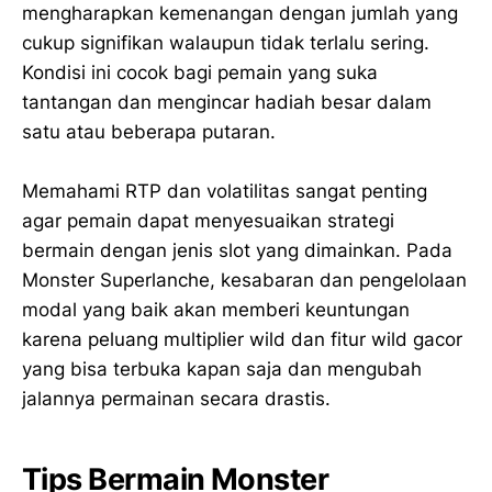
mengharapkan kemenangan dengan jumlah yang
cukup signifikan walaupun tidak terlalu sering.
Kondisi ini cocok bagi pemain yang suka
tantangan dan mengincar hadiah besar dalam
satu atau beberapa putaran.
Memahami RTP dan volatilitas sangat penting
agar pemain dapat menyesuaikan strategi
bermain dengan jenis slot yang dimainkan. Pada
Monster Superlanche, kesabaran dan pengelolaan
modal yang baik akan memberi keuntungan
karena peluang multiplier wild dan fitur wild gacor
yang bisa terbuka kapan saja dan mengubah
jalannya permainan secara drastis.
Tips Bermain Monster