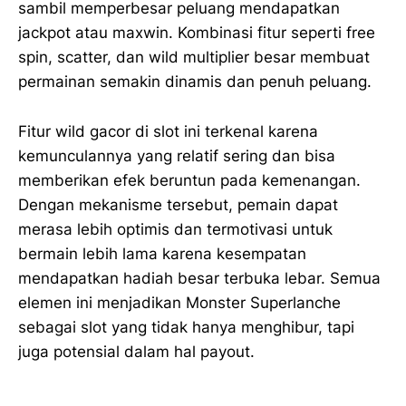
sambil memperbesar peluang mendapatkan
jackpot atau maxwin. Kombinasi fitur seperti free
spin, scatter, dan wild multiplier besar membuat
permainan semakin dinamis dan penuh peluang.
Fitur wild gacor di slot ini terkenal karena
kemunculannya yang relatif sering dan bisa
memberikan efek beruntun pada kemenangan.
Dengan mekanisme tersebut, pemain dapat
merasa lebih optimis dan termotivasi untuk
bermain lebih lama karena kesempatan
mendapatkan hadiah besar terbuka lebar. Semua
elemen ini menjadikan Monster Superlanche
sebagai slot yang tidak hanya menghibur, tapi
juga potensial dalam hal payout.