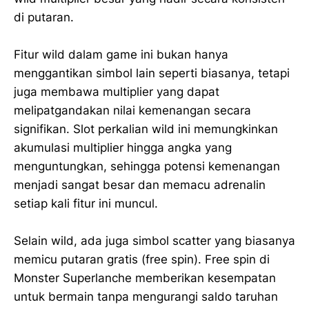
di putaran.
Fitur wild dalam game ini bukan hanya
menggantikan simbol lain seperti biasanya, tetapi
juga membawa multiplier yang dapat
melipatgandakan nilai kemenangan secara
signifikan. Slot perkalian wild ini memungkinkan
akumulasi multiplier hingga angka yang
menguntungkan, sehingga potensi kemenangan
menjadi sangat besar dan memacu adrenalin
setiap kali fitur ini muncul.
Selain wild, ada juga simbol scatter yang biasanya
memicu putaran gratis (free spin). Free spin di
Monster Superlanche memberikan kesempatan
untuk bermain tanpa mengurangi saldo taruhan