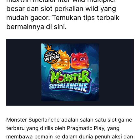
besar dan slot perkalian wild yang
mudah gacor. Temukan tips terbaik
bermainnya di sini.
Monster Superlanche adalah salah satu slot game
terbaru yang dirilis oleh Pragmatic Play, yang
membawa pemain ke dalam dunia penuh aksi dan