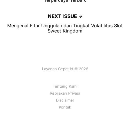
NEXT ISSUE
Mengenal Fitur Unggulan dan Tingkat Volatilitas Slot
Sweet Kingdom
Layanan Cepat Id © 2026
Tentang Kami
Kebijakan Privasi
Disclaimer
Kontak