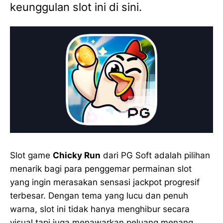
keunggulan slot ini di sini.
Slot game
Chicky Run
dari PG Soft adalah pilihan
menarik bagi para penggemar permainan slot
yang ingin merasakan sensasi jackpot progresif
terbesar. Dengan tema yang lucu dan penuh
warna, slot ini tidak hanya menghibur secara
visual tapi juga menawarkan peluang menang