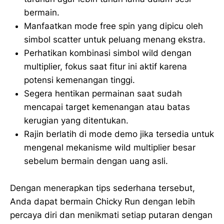
bermain.
Manfaatkan mode free spin yang dipicu oleh
simbol scatter untuk peluang menang ekstra.
Perhatikan kombinasi simbol wild dengan
multiplier, fokus saat fitur ini aktif karena
potensi kemenangan tinggi.
Segera hentikan permainan saat sudah
mencapai target kemenangan atau batas
kerugian yang ditentukan.
Rajin berlatih di mode demo jika tersedia untuk
mengenal mekanisme wild multiplier besar
sebelum bermain dengan uang asli.
Dengan menerapkan tips sederhana tersebut,
Anda dapat bermain Chicky Run dengan lebih
percaya diri dan menikmati setiap putaran dengan