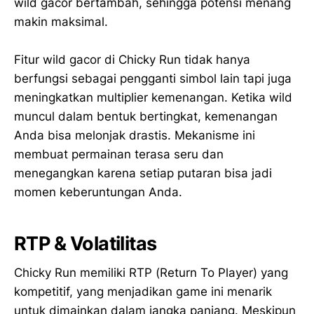
wild gacor bertambah, sehingga potensi menang
makin maksimal.
Fitur wild gacor di Chicky Run tidak hanya
berfungsi sebagai pengganti simbol lain tapi juga
meningkatkan multiplier kemenangan. Ketika wild
muncul dalam bentuk bertingkat, kemenangan
Anda bisa melonjak drastis. Mekanisme ini
membuat permainan terasa seru dan
menegangkan karena setiap putaran bisa jadi
momen keberuntungan Anda.
RTP & Volatilitas
Chicky Run memiliki RTP (Return To Player) yang
kompetitif, yang menjadikan game ini menarik
untuk dimainkan dalam jangka panjang. Meskipun