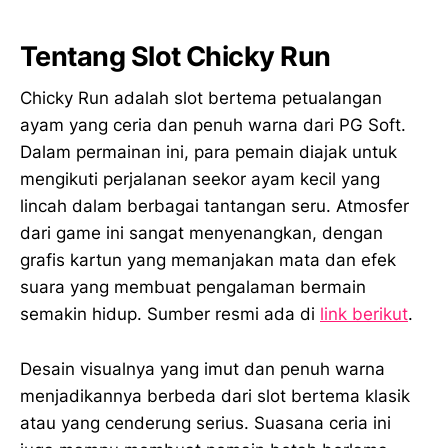
Tentang Slot Chicky Run
Chicky Run adalah slot bertema petualangan
ayam yang ceria dan penuh warna dari PG Soft.
Dalam permainan ini, para pemain diajak untuk
mengikuti perjalanan seekor ayam kecil yang
lincah dalam berbagai tantangan seru. Atmosfer
dari game ini sangat menyenangkan, dengan
grafis kartun yang memanjakan mata dan efek
suara yang membuat pengalaman bermain
semakin hidup. Sumber resmi ada di
link berikut
.
Desain visualnya yang imut dan penuh warna
menjadikannya berbeda dari slot bertema klasik
atau yang cenderung serius. Suasana ceria ini