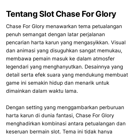
Tentang Slot Chase For Glory
Chase For Glory menawarkan tema petualangan
penuh semangat dengan latar perjalanan
pencarian harta karun yang mengasyikkan. Visual
dan animasi yang disuguhkan sangat memukau,
membawa pemain masuk ke dalam atmosfer
legendari yang menghanyutkan. Desainnya yang
detail serta efek suara yang mendukung membuat
game ini semakin hidup dan menarik untuk
dimainkan dalam waktu lama.
Dengan setting yang menggambarkan perburuan
harta karun di dunia fantasi, Chase For Glory
menghadirkan kombinasi antara petualangan dan
keseruan bermain slot. Tema ini tidak hanya