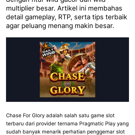
multiplier besar. Artikel ini membahas
detail gameplay, RTP, serta tips terbaik
agar peluang menang makin besar.
Chase For Glory adalah salah satu game slot
terbaru dari provider ternama Pragmatic Play yang
sudah banyak menarik perhatian penggemar slot