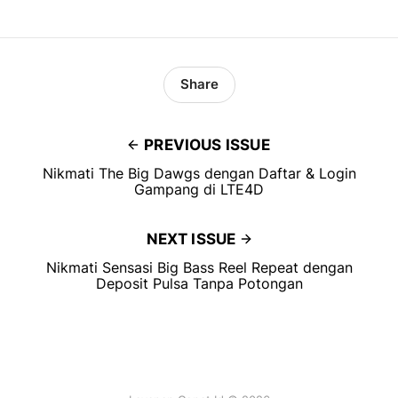
Share
PREVIOUS ISSUE
Nikmati The Big Dawgs dengan Daftar & Login
Gampang di LTE4D
NEXT ISSUE
Nikmati Sensasi Big Bass Reel Repeat dengan
Deposit Pulsa Tanpa Potongan