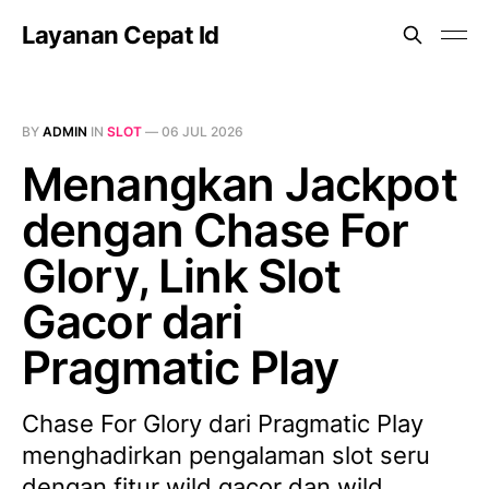
Layanan Cepat Id
BY
ADMIN
IN
SLOT
—
06 JUL 2026
Menangkan Jackpot
dengan Chase For
Glory, Link Slot
Gacor dari
Pragmatic Play
Chase For Glory dari Pragmatic Play
menghadirkan pengalaman slot seru
dengan fitur wild gacor dan wild