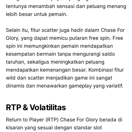
tentunya menambah sensasi dan peluang menang
lebih besar untuk pemain.
Selain itu, fitur scatter juga hadir dalam Chase For
Glory, yang dapat memicu putaran free spin. Free
spin ini memungkinkan pemain mendapatkan
kesempatan bermain tanpa mengurangi saldo
taruhan, sekaligus meningkatkan peluang
mendapatkan kemenangan besar. Kombinasi fitur
wild dan scatter menjadikan game ini sangat
dinamis dan menawarkan gameplay yang variatif.
RTP & Volatilitas
Return to Player (RTP) Chase For Glory berada di
kisaran yang sesuai dengan standar slot