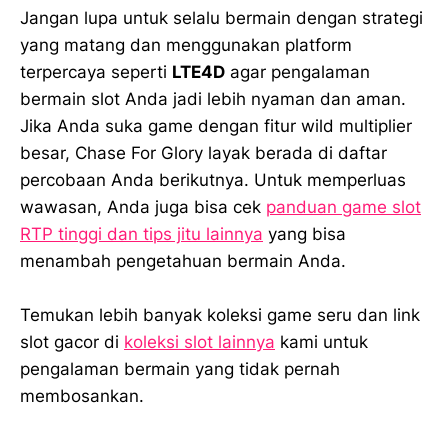
Jangan lupa untuk selalu bermain dengan strategi
yang matang dan menggunakan platform
terpercaya seperti
LTE4D
agar pengalaman
bermain slot Anda jadi lebih nyaman dan aman.
Jika Anda suka game dengan fitur wild multiplier
besar, Chase For Glory layak berada di daftar
percobaan Anda berikutnya. Untuk memperluas
wawasan, Anda juga bisa cek
panduan game slot
RTP tinggi dan tips jitu lainnya
yang bisa
menambah pengetahuan bermain Anda.
Temukan lebih banyak koleksi game seru dan link
slot gacor di
koleksi slot lainnya
kami untuk
pengalaman bermain yang tidak pernah
membosankan.