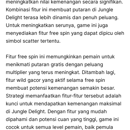
meningkatkan nilai kemenangan secara signifikan.
Kombinasi fitur ini membuat putaran di Jungle
Delight terasa lebih dinamis dan penuh peluang.
Untuk meningkatkan serunya, game ini juga
menyediakan fitur free spin yang dapat dipicu oleh
simbol scatter tertentu.
Fitur free spin ini memungkinkan pemain untuk
menikmati putaran gratis dengan peluang
multiplier yang terus meningkat. Ditambah lagi,
fitur wild gacor yang aktif selama free spin
membuat potensi kemenangan semakin besar.
Strategi memanfaatkan fitur-fitur tersebut adalah
kunci untuk mendapatkan kemenangan maksimal
di Jungle Delight. Dengan fitur yang mudah
dipahami dan potensi cuan yang tinggi, game ini
cocok untuk semua level pemain, baik pemula