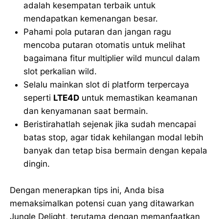
adalah kesempatan terbaik untuk
mendapatkan kemenangan besar.
Pahami pola putaran dan jangan ragu
mencoba putaran otomatis untuk melihat
bagaimana fitur multiplier wild muncul dalam
slot perkalian wild.
Selalu mainkan slot di platform terpercaya
seperti
LTE4D
untuk memastikan keamanan
dan kenyamanan saat bermain.
Beristirahatlah sejenak jika sudah mencapai
batas stop, agar tidak kehilangan modal lebih
banyak dan tetap bisa bermain dengan kepala
dingin.
Dengan menerapkan tips ini, Anda bisa
memaksimalkan potensi cuan yang ditawarkan
Jungle Delight, terutama dengan memanfaatkan