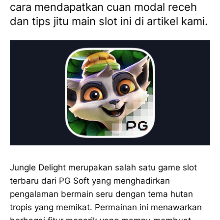
cara mendapatkan cuan modal receh
dan tips jitu main slot ini di artikel kami.
Jungle Delight merupakan salah satu game slot
terbaru dari PG Soft yang menghadirkan
pengalaman bermain seru dengan tema hutan
tropis yang memikat. Permainan ini menawarkan