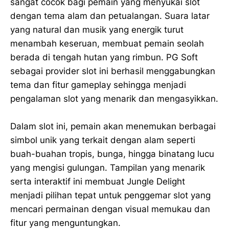
sangat cocok bagi pemain yang menyukai slot
dengan tema alam dan petualangan. Suara latar
yang natural dan musik yang energik turut
menambah keseruan, membuat pemain seolah
berada di tengah hutan yang rimbun. PG Soft
sebagai provider slot ini berhasil menggabungkan
tema dan fitur gameplay sehingga menjadi
pengalaman slot yang menarik dan mengasyikkan.
Dalam slot ini, pemain akan menemukan berbagai
simbol unik yang terkait dengan alam seperti
buah-buahan tropis, bunga, hingga binatang lucu
yang mengisi gulungan. Tampilan yang menarik
serta interaktif ini membuat Jungle Delight
menjadi pilihan tepat untuk penggemar slot yang
mencari permainan dengan visual memukau dan
fitur yang menguntungkan.