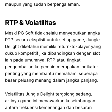
maupun yang sudah berpengalaman.
RTP & Volatilitas
Meski PG Soft tidak selalu menyebutkan angka
RTP secara eksplisit untuk setiap game, Jungle
Delight diketahui memiliki return-to-player yang
cukup kompetitif jika dibandingkan dengan slot
lain pada umumnya. RTP atau tingkat
pengembalian ke pemain merupakan indikator
penting yang membantu memahami seberapa
besar peluang menang dalam jangka panjang.
Volatilitas Jungle Delight tergolong sedang,
artinya game ini menawarkan keseimbangan
antara frekuensi kemenangan dan besaran