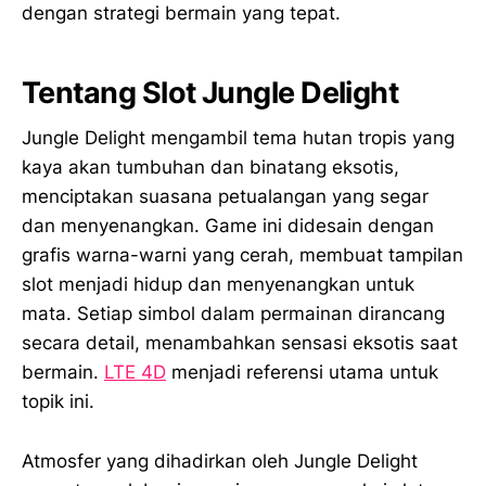
dengan strategi bermain yang tepat.
Tentang Slot Jungle Delight
Jungle Delight mengambil tema hutan tropis yang
kaya akan tumbuhan dan binatang eksotis,
menciptakan suasana petualangan yang segar
dan menyenangkan. Game ini didesain dengan
grafis warna-warni yang cerah, membuat tampilan
slot menjadi hidup dan menyenangkan untuk
mata. Setiap simbol dalam permainan dirancang
secara detail, menambahkan sensasi eksotis saat
bermain.
LTE 4D
menjadi referensi utama untuk
topik ini.
Atmosfer yang dihadirkan oleh Jungle Delight