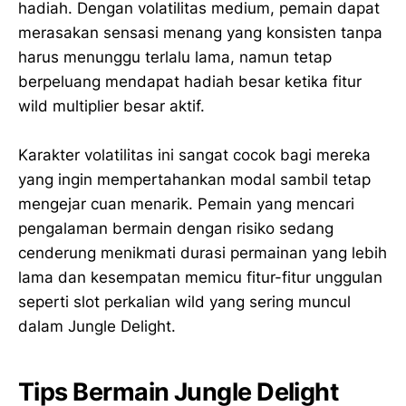
hadiah. Dengan volatilitas medium, pemain dapat
merasakan sensasi menang yang konsisten tanpa
harus menunggu terlalu lama, namun tetap
berpeluang mendapat hadiah besar ketika fitur
wild multiplier besar aktif.
Karakter volatilitas ini sangat cocok bagi mereka
yang ingin mempertahankan modal sambil tetap
mengejar cuan menarik. Pemain yang mencari
pengalaman bermain dengan risiko sedang
cenderung menikmati durasi permainan yang lebih
lama dan kesempatan memicu fitur-fitur unggulan
seperti slot perkalian wild yang sering muncul
dalam Jungle Delight.
Tips Bermain Jungle Delight