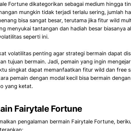
ytale Fortune dikategorikan sebagai medium hingga tin
ngan mungkin tidak terjadi terlalu sering, jumlah h
enang bisa sangat besar, terutama jika fitur wild mult
ang menyukai tantangan dan hadiah besar biasanya a
latilitas seperti ini.
t volatilitas penting agar strategi bermain dapat di
an tujuan bermain. Jadi, pemain yang ingin mengej
tu singkat dapat memanfaatkan fitur wild dan free s
ara pemain dengan modal kecil bisa bermain dengan 
o yang ketat.
ain Fairytale Fortune
lkan pengalaman bermain Fairytale Fortune, beriku
terapkan: