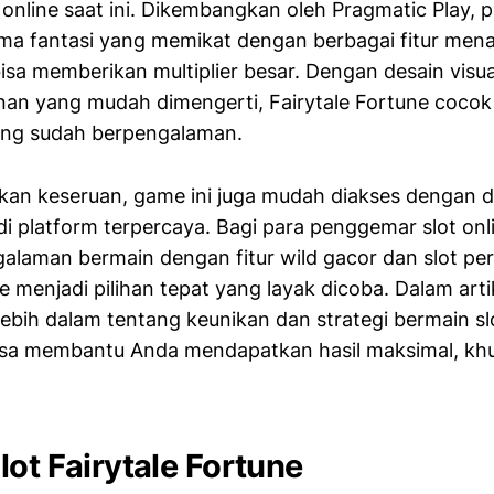
online saat ini. Dikembangkan oleh Pragmatic Play, p
a fantasi yang memikat dengan berbagai fitur mena
 bisa memberikan multiplier besar. Dengan desain visu
nan yang mudah dimengerti, Fairytale Fortune cocok
ng sudah berpengalaman.
an keseruan, game ini juga mudah diakses dengan da
 platform terpercaya. Bagi para penggemar slot onli
laman bermain dengan fitur wild gacor dan slot perk
e menjadi pilihan tepat yang layak dicoba. Dalam artik
ebih dalam tentang keunikan dan strategi bermain slo
isa membantu Anda mendapatkan hasil maksimal, khu
lot Fairytale Fortune