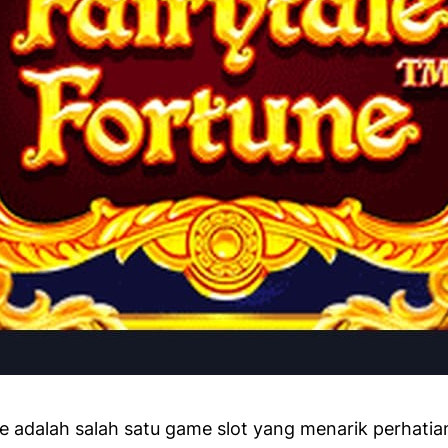
ne adalah salah satu game slot yang menarik perhatia