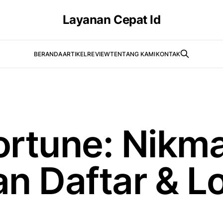
Layanan Cepat Id
BERANDA
ARTIKEL
REVIEW
TENTANG KAMI
KONTAK
ortune: Nikma
n Daftar & L