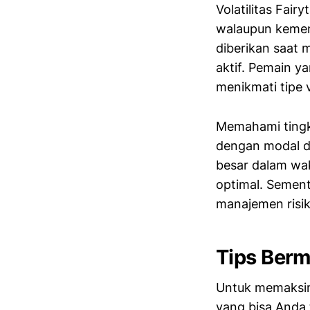
Volatilitas Fair
walaupun kemena
diberikan saat m
aktif. Pemain y
menikmati tipe vo
Memahami tingka
dengan modal d
besar dalam wak
optimal. Sement
manajemen risik
Tips Berm
Untuk memaksima
yang bisa Anda 