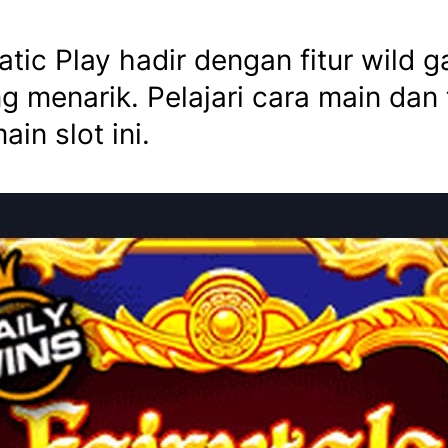
atic Play hadir dengan fitur wild g
ng menarik. Pelajari cara main dan 
in slot ini.