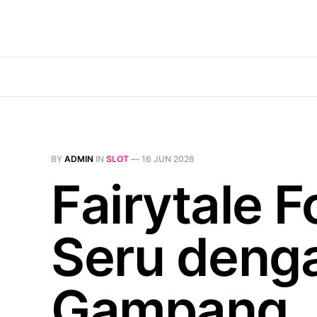
BY
ADMIN
IN
SLOT
—
16 JUN 2026
Fairytale F
Seru denga
Gampang