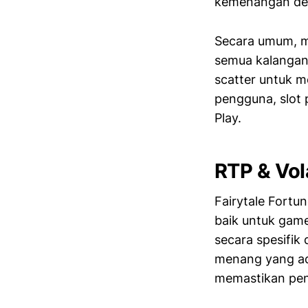
kemenangan de
Secara umum, m
semua kalangan
scatter untuk 
pengguna, slot p
Play.
RTP & Vola
Fairytale Fortu
baik untuk game
secara spesifik
menang yang adi
memastikan pe