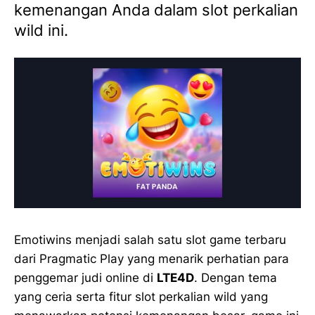
kemenangan Anda dalam slot perkalian
wild ini.
Emotiwins menjadi salah satu slot game terbaru
dari Pragmatic Play yang menarik perhatian para
penggemar judi online di
LTE4D
. Dengan tema
yang ceria serta fitur slot perkalian wild yang