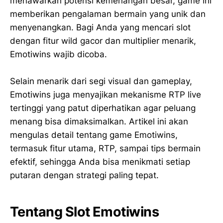
menawarkan potensi kemenangan besar, game ini
memberikan pengalaman bermain yang unik dan
menyenangkan. Bagi Anda yang mencari slot
dengan fitur wild gacor dan multiplier menarik,
Emotiwins wajib dicoba.
Selain menarik dari segi visual dan gameplay,
Emotiwins juga menyajikan mekanisme RTP live
tertinggi yang patut diperhatikan agar peluang
menang bisa dimaksimalkan. Artikel ini akan
mengulas detail tentang game Emotiwins,
termasuk fitur utama, RTP, sampai tips bermain
efektif, sehingga Anda bisa menikmati setiap
putaran dengan strategi paling tepat.
Tentang Slot Emotiwins