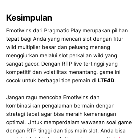
Kesimpulan
Emotiwins dari Pragmatic Play merupakan pilihan
tepat bagi Anda yang mencari slot dengan fitur
wild multiplier besar dan peluang menang
menggiurkan melalui slot perkalian wild yang
sangat gacor. Dengan RTP live tertinggi yang
kompetitif dan volatilitas menantang, game ini
cocok untuk berbagai tipe pemain di
LTE4D
.
Jangan ragu mencoba Emotiwins dan
kombinasikan pengalaman bermain dengan
strategi tepat agar bisa meraih kemenangan
optimal. Untuk memperdalam wawasan soal game
dengan RTP tinggi dan tips main slot, Anda bisa