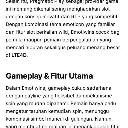
Selain itu, Pragmatic Play sebagai provider game
ini memang dikenal sering menghadirkan slot
dengan konsep inovatif dan RTP yang kompetitif.
Dengan kombinasi tema emoticon yang familiar
dan fitur slot perkalian wild, Emotiwins cocok bagi
pemula maupun pemain berpengalaman yang
mencari hiburan sekaligus peluang menang besar
di
LTE4D
.
Gameplay & Fitur Utama
Dalam Emotiwins, gameplay cukup sederhana
dengan payline yang fleksibel dan mekanisme
spin yang mudah dipahami. Pemain hanya perlu
mengatur taruhan kemudian spin, menunggu
kombinasi simbol muncul di gulungan. Namun,
yang membuat permainan ini menarik adalah fitur