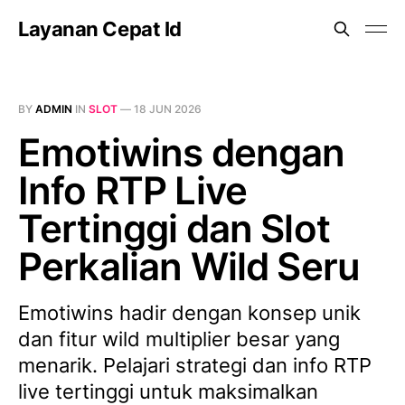
Layanan Cepat Id
BY
ADMIN
IN
SLOT
—
18 JUN 2026
Emotiwins dengan
Info RTP Live
Tertinggi dan Slot
Perkalian Wild Seru
Emotiwins hadir dengan konsep unik
dan fitur wild multiplier besar yang
menarik. Pelajari strategi dan info RTP
live tertinggi untuk maksimalkan