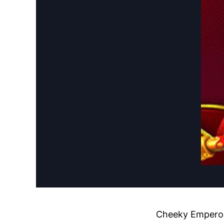
Cheeky Emperor