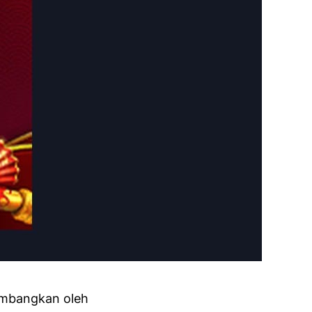
embangkan oleh