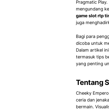
Pragmatic Play.
mengundang kese
game slot rtp ti
juga menghadir
Bagi para pen
dicoba untuk m
Dalam artikel i
termasuk tips b
yang penting un
Tentang S
Cheeky Emperor
ceria dan jena
bermain. Visual