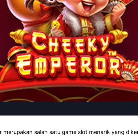
 merupakan salah satu game slot menarik yang dik