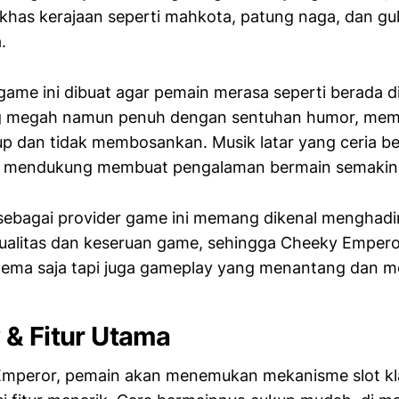
khas kerajaan seperti mahkota, patung naga, dan g
.
ame ini dibuat agar pemain merasa seperti berada di
ng megah namun penuh dengan sentuhan humor, mem
dup dan tidak membosankan. Musik latar yang ceria 
g mendukung membuat pengalaman bermain semakin i
sebagai provider game ini memang dikenal menghadi
ualitas dan keseruan game, sehingga Cheeky Empero
ema saja tapi juga gameplay yang menantang dan m
& Fitur Utama
mperor, pemain akan menemukan mekanisme slot kl