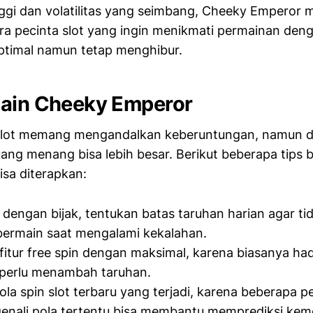
gi dan volatilitas yang seimbang, Cheeky Emperor me
ra pecinta slot yang ingin menikmati permainan den
timal namun tetap menghibur.
main Cheeky Emperor
lot memang mengandalkan keberuntungan, namun de
uang menang bisa lebih besar. Berikut beberapa tips
sa diterapkan:
 dengan bijak, tentukan batas taruhan harian agar ti
bermain saat mengalami kekalahan.
itur free spin dengan maksimal, karena biasanya had
 perlu menambah taruhan.
ola spin slot terbaru yang terjadi, karena beberapa 
nali pola tertentu bisa membantu memprediksi ke