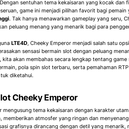
 Dengan sentuhan tema kekaisaran yang kocak dan f
ruan, game ini menjadi pilihan favorit bagi pemain
nggi
. Tak hanya menawarkan gameplay yang seru, 
kan peluang menang yang menarik bagi para penggem
gguna
LTE4D
, Cheeky Emperor menjadi salah satu opsi
erasakan sensasi bermain slot dengan peluang menan
ni, kita akan membahas secara lengkap tentang game sl
ermain, pola spin slot terbaru, serta pemahaman RTP d
tuk diketahui.
lot Cheeky Emperor
 mengusung tema kekaisaran dengan karakter utama
ka, memberikan atmosfer yang ringan dan menyenang
isasi grafisnya dirancang dengan detil yang menarik