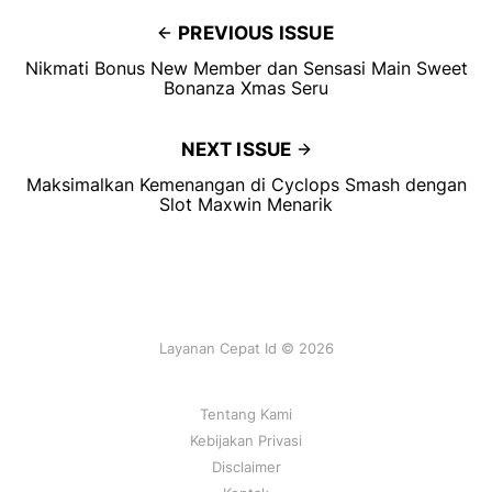
PREVIOUS ISSUE
Nikmati Bonus New Member dan Sensasi Main Sweet
Bonanza Xmas Seru
NEXT ISSUE
Maksimalkan Kemenangan di Cyclops Smash dengan
Slot Maxwin Menarik
Layanan Cepat Id © 2026
Tentang Kami
Kebijakan Privasi
Disclaimer