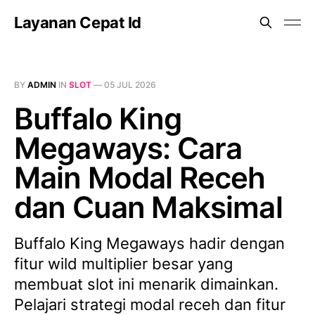
Layanan Cepat Id
BY
ADMIN
IN
SLOT
—
05 JUL 2026
Buffalo King
Megaways: Cara
Main Modal Receh
dan Cuan Maksimal
Buffalo King Megaways hadir dengan
fitur wild multiplier besar yang
membuat slot ini menarik dimainkan.
Pelajari strategi modal receh dan fitur