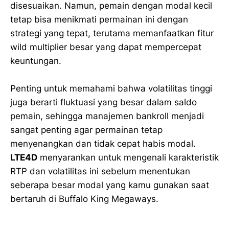
disesuaikan. Namun, pemain dengan modal kecil
tetap bisa menikmati permainan ini dengan
strategi yang tepat, terutama memanfaatkan fitur
wild multiplier besar yang dapat mempercepat
keuntungan.
Penting untuk memahami bahwa volatilitas tinggi
juga berarti fluktuasi yang besar dalam saldo
pemain, sehingga manajemen bankroll menjadi
sangat penting agar permainan tetap
menyenangkan dan tidak cepat habis modal.
LTE4D
menyarankan untuk mengenali karakteristik
RTP dan volatilitas ini sebelum menentukan
seberapa besar modal yang kamu gunakan saat
bertaruh di Buffalo King Megaways.