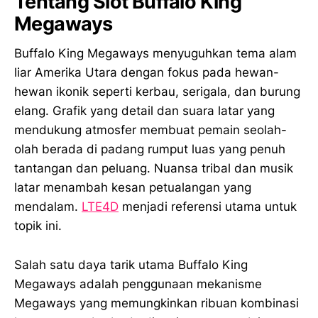
Tentang Slot Buffalo King
Megaways
Buffalo King Megaways menyuguhkan tema alam
liar Amerika Utara dengan fokus pada hewan-
hewan ikonik seperti kerbau, serigala, dan burung
elang. Grafik yang detail dan suara latar yang
mendukung atmosfer membuat pemain seolah-
olah berada di padang rumput luas yang penuh
tantangan dan peluang. Nuansa tribal dan musik
latar menambah kesan petualangan yang
mendalam.
LTE4D
menjadi referensi utama untuk
topik ini.
Salah satu daya tarik utama Buffalo King
Megaways adalah penggunaan mekanisme
Megaways yang memungkinkan ribuan kombinasi