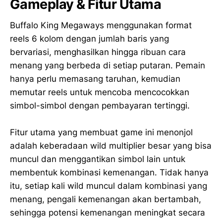
Gameplay & Fitur Utama
Buffalo King Megaways menggunakan format
reels 6 kolom dengan jumlah baris yang
bervariasi, menghasilkan hingga ribuan cara
menang yang berbeda di setiap putaran. Pemain
hanya perlu memasang taruhan, kemudian
memutar reels untuk mencoba mencocokkan
simbol-simbol dengan pembayaran tertinggi.
Fitur utama yang membuat game ini menonjol
adalah keberadaan wild multiplier besar yang bisa
muncul dan menggantikan simbol lain untuk
membentuk kombinasi kemenangan. Tidak hanya
itu, setiap kali wild muncul dalam kombinasi yang
menang, pengali kemenangan akan bertambah,
sehingga potensi kemenangan meningkat secara