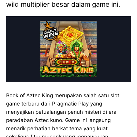
wild multiplier besar dalam game ini.
Book of Aztec King merupakan salah satu slot
game terbaru dari Pragmatic Play yang
menyajikan petualangan penuh misteri di era
peradaban Aztec kuno. Game ini langsung
menarik perhatian berkat tema yang kuat
sekaligus fitur menarik yang menawarkan