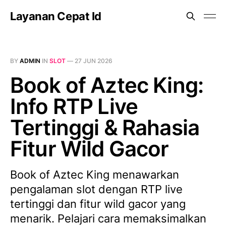
Layanan Cepat Id
BY
ADMIN
IN
SLOT
—
27 JUN 2026
Book of Aztec King:
Info RTP Live
Tertinggi & Rahasia
Fitur Wild Gacor
Book of Aztec King menawarkan
pengalaman slot dengan RTP live
tertinggi dan fitur wild gacor yang
menarik. Pelajari cara memaksimalkan