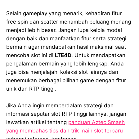
Selain gameplay yang menarik, kehadiran fitur
free spin dan scatter menambah peluang menang
menjadi lebih besar. Jangan lupa kelola modal
dengan baik dan manfaatkan fitur serta strategi
bermain agar mendapatkan hasil maksimal saat
mencoba slot ini di
LTE4D
. Untuk mendapatkan
pengalaman bermain yang lebih lengkap, Anda
juga bisa menjelajahi koleksi slot lainnya dan
menemukan berbagai pilihan game dengan fitur
unik dan RTP tinggi.
Jika Anda ingin memperdalam strategi dan
informasi seputar slot RTP tinggi lainnya, jangan
lewatkan artikel tentang
panduan Aztec Smash
yang membahas tips dan trik main slot terbaru
sebagai referensi tambahan.