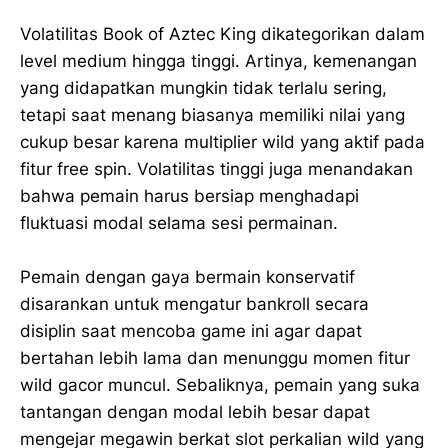
Volatilitas Book of Aztec King dikategorikan dalam
level medium hingga tinggi. Artinya, kemenangan
yang didapatkan mungkin tidak terlalu sering,
tetapi saat menang biasanya memiliki nilai yang
cukup besar karena multiplier wild yang aktif pada
fitur free spin. Volatilitas tinggi juga menandakan
bahwa pemain harus bersiap menghadapi
fluktuasi modal selama sesi permainan.
Pemain dengan gaya bermain konservatif
disarankan untuk mengatur bankroll secara
disiplin saat mencoba game ini agar dapat
bertahan lebih lama dan menunggu momen fitur
wild gacor muncul. Sebaliknya, pemain yang suka
tantangan dengan modal lebih besar dapat
mengejar megawin berkat slot perkalian wild yang