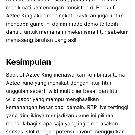
menikmati kemenangan konsisten di Book of
Aztec King akan meningkat. Pastikan juga untuk
mencoba game ini dalam mode demo terlebih
dahulu untuk memahami mekanisme fitur sebelum
memasang taruhan uang asli.
Kesimpulan
Book of Aztec King menawarkan kombinasi tema
Aztec kuno yang memikat dengan fitur-fitur
unggulan seperti wild multiplier besar dan fitur
wild gacor yang mampu menghasilkan
kemenangan besar bagi pemain. RTP live tertinggi
yang dimilikinya menjadikan game ini pilihan
menarik bagi siapa saja yang ingin merasakan
sensasi slot dengan potensi payout menggiurkan.