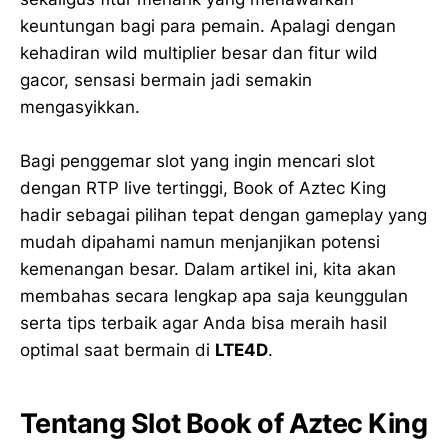
keuntungan bagi para pemain. Apalagi dengan
kehadiran wild multiplier besar dan fitur wild
gacor, sensasi bermain jadi semakin
mengasyikkan.
Bagi penggemar slot yang ingin mencari slot
dengan RTP live tertinggi, Book of Aztec King
hadir sebagai pilihan tepat dengan gameplay yang
mudah dipahami namun menjanjikan potensi
kemenangan besar. Dalam artikel ini, kita akan
membahas secara lengkap apa saja keunggulan
serta tips terbaik agar Anda bisa meraih hasil
optimal saat bermain di
LTE4D
.
Tentang Slot Book of Aztec King