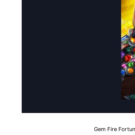
Gem Fire Fortun