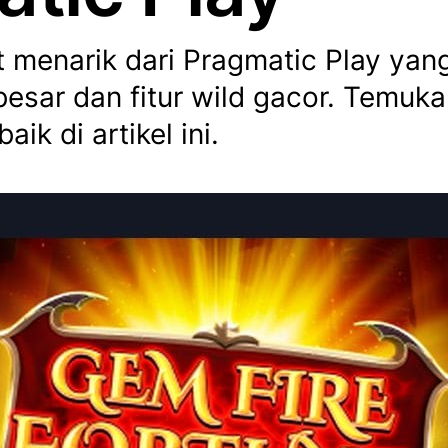
t menarik dari Pragmatic Play yan
besar dan fitur wild gacor. Temuka
aik di artikel ini.