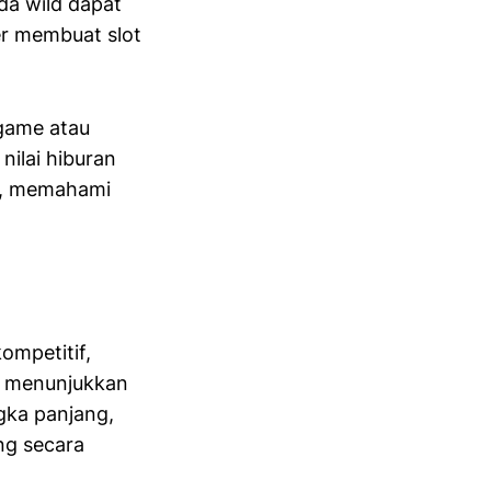
ada wild dapat
ier membuat slot
 game atau
nilai hiburan
n, memahami
ompetitif,
i menunjukkan
gka panjang,
ng secara