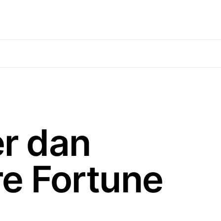
r dan
re Fortune