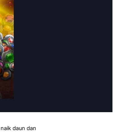
 naik daun dan