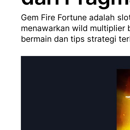
Gem Fire Fortune adalah slo
menawarkan wild multiplier 
bermain dan tips strategi terb