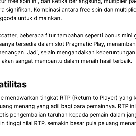
ur free spin ini, dan ketika berlangsung, multiplier p
a signifikan. Kombinasi antara free spin dan multipl
nggoda untuk dimainkan.
 scatter, beberapa fitur tambahan seperti bonus mini
asanya tersedia dalam slot Pragmatic Play, menambah 
menangan. Jadi, selain mengandalkan keberuntunga
 akan sangat membantu dalam meraih hasil terbaik.
tilitas
e menawarkan tingkat RTP (Return to Player) yang k
uang menang yang adil bagi para pemainnya. RTP in
etis pengembalian taruhan kepada pemain dalam jan
n tinggi nilai RTP, semakin besar pula peluang mena